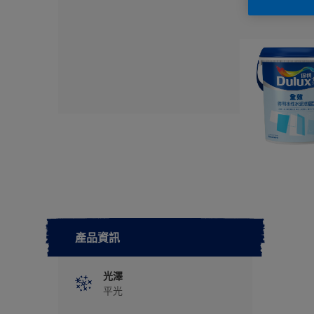
產品資訊
光澤
平光