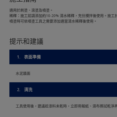
適用於刷塗、滾塗及噴塗。
稀釋：施工前請添加約10-20% 清水稀釋，充份攪拌後使用。施
噴塗時可依噴塗工具之需要添加適當清水稀釋後使用。
提示和建議
1.
表面準備
水泥牆面
2.
清洗
工具使用後，建議趁漆料未乾時，立即用報紙、濕布擦拭乾淨