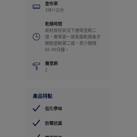
塗布率
3坪/1公升
乾燥時間
底材良好狀況下通常塗刷二
道，需等第一道表面乾燥後才
開始塗刷第二道，至少間隔
60-90分鐘。
層塗刷
2
產品特點
低化學味
防霉抗菌