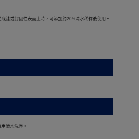
工於底漆或封固性表面上時，可添加約20%清水稀釋後使用。
再用清水洗淨。