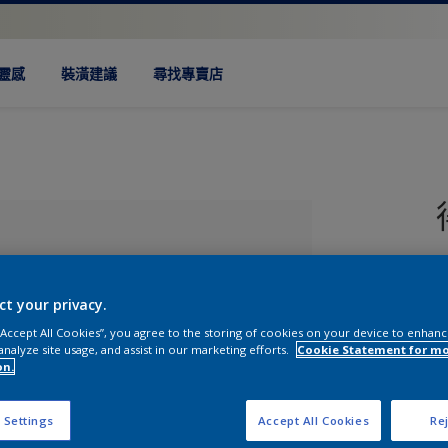
靈感
裝潢建議
尋找專賣店
ct your privacy.
 “Accept All Cookies”, you agree to the storing of cookies on your device to enhanc
analyze site usage, and assist in our marketing efforts.
Cookie Statement for m
on.
顏色
 Settings
Accept All Cookies
Rej