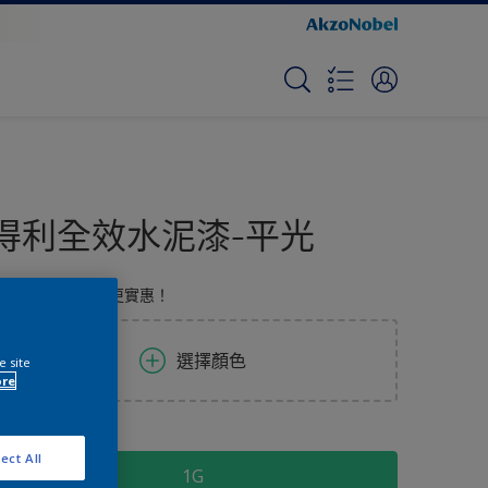
得利全效水泥漆-平光
施工高效率，全效更實惠！
選擇顏色
e site
ore
容量
ect All
1G