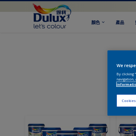
顏色
產品
We respe
By clicking
navigation, 
informati
Cookies