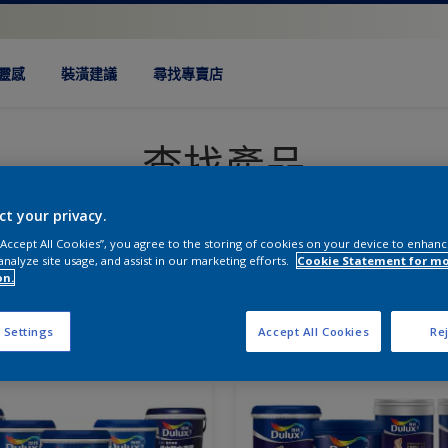
靈感
裝潢建議
尋找專賣店
查找產品
ct your privacy.
選擇您的規格需求，可以找到更適合您的產品
 “Accept All Cookies”, you agree to the storing of cookies on your device to enhanc
analyze site usage, and assist in our marketing efforts.
Cookie Statement for m
on.
 Settings
Accept All Cookies
Rej