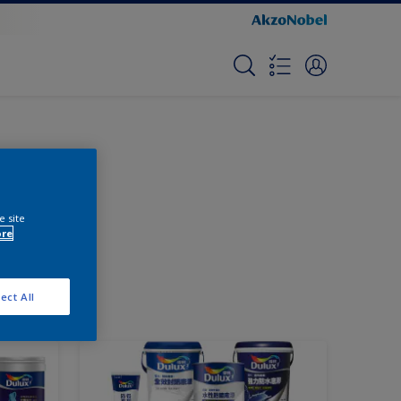
e site
ore
ect All