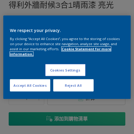
得利外牆耐候3合1晴雨漆 亮光
戶外牆面專用抗污耐候塗料
We respect your privacy.
選擇顏色
By clicking “Accept All Cookies”, you agree to the storing of cookies
on your device to enhance site navigation, analyze site usage, and
assist in our marketing efforts.
Cookie Statement for more
information.
容量
1加侖
5加侖
Cookies Settings
Accept All Cookies
Reject All
數量
塗刷計算
計算
添加到購物清單