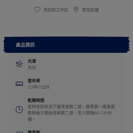
添加到工作区
查找店铺
產品資訊
光澤
亮光
塗布率
2.5坪/1公升
乾燥時間
底材良好狀況下通常塗刷二道，需等第一道表面
乾燥後才開始塗刷第二道，至少間隔60-120分
鐘。
層塗刷