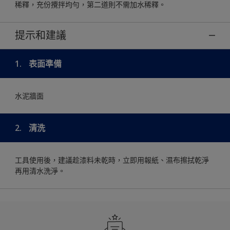
稀釋，充份攪拌均勻，第二道則不需加水稀釋。
提示和建議
1.
表面準備
水泥牆面
2.
清洗
工具使用後，建議趁漆料未乾時，立即用報紙、濕布擦拭乾淨
再用清水洗淨。