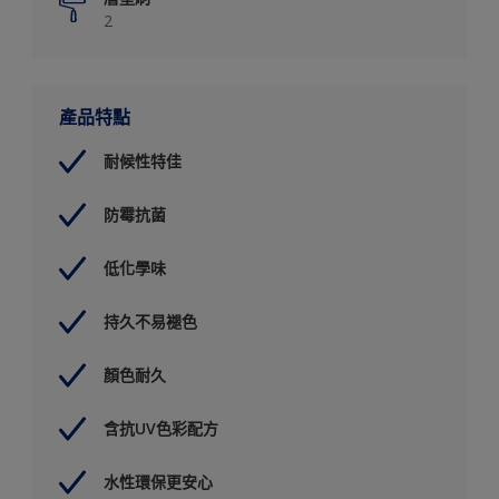
2
產品特點
耐候性特佳
防霉抗菌
低化學味
持久不易褪色
顏色耐久
含抗UV色彩配方
水性環保更安心