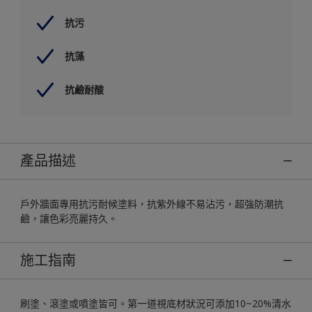
抗污
抗藻
抗鹼耐酸
產品描述
戶外牆面專用抗污耐候塗料，抗紫外線不易沾污，超強防潮抗
鹼，讓色彩亮麗持久。
施工指南
刷塗、滾塗或噴塗皆可。第一道視底材狀況可添加10~20%清水