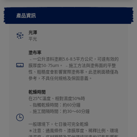
產品資訊
光澤
平光
塗布率
﹣一公升漆料塗刷5.6-8.5平方公尺，可達有效的
膜厚度50-75um。 ﹣施工方法與塗佈面的平整
性、粗糙度會影響實際塗佈率。此塗刷面積僅為
參考，不具任何規格及保固意義。
乾燥時間
在25°C溫度、相對濕度50%時
﹣指觸乾燥時間：約60分鐘
﹣施工間隔時間：約30～60分鐘
一般環境下，七日後可完全乾燥
＊注意：通風條件、漆膜厚度、稀釋比例、環境
溫濕度、底材種類及其他環境因素均可能影響乾