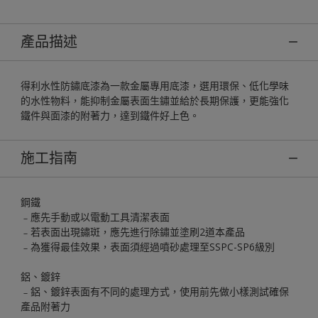
產品描述
得利水性防鏽底漆為一款金屬專用底漆，選用環保、低化學味
的水性物料，能抑制金屬表面生鏽並給於長期保護，更能強化
鐵件與面漆的附著力，達到鐵件好上色。
施工指南
鋼鐵
﹣應先手動或以電動工具清潔表面
﹣若表面出現鏽斑，應先進行除鏽並塗刷2道本產品
﹣為獲得最佳效果，表面須經過噴砂處理至SSPC-SP6級別
鋁、鍍鋅
﹣鋁、鍍鋅表面有不同的處理方式，使用前先做小樣測試確保
產品附著力