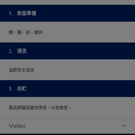
1.
表面準備
鋼、鐵、鋁、鍍鋅
2.
清洗
溫肥皂水清洗
3.
存贮
產品開罐請盡快使用，以免變質。
Video