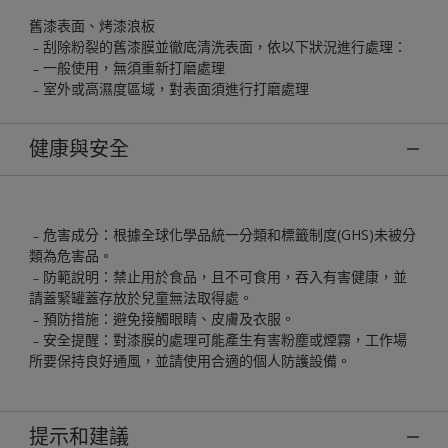
舊漆表面、烤漆浪板
﹣刮除粉裂的舊漆膜並徹底清洗表面，依以下狀況進行處理：
﹣一般使用，無須重新打磨處理
﹣室外或高濕度區域，對表面須進行打磨處理
健康與安全
﹣危害成分：根據全球化學品統一分類和標籤制度(GHS)未被分
類為危害品。
﹣防範說明：禁止用於食品，且不可食用，吞入有害健康，並
請蓋緊罐蓋存放於兒童無法取得處。
﹣預防措施：避免接觸眼睛、皮膚及衣服。
﹣安全提醒：對漆膜的處理可能產生有害粉塵或煙霧，工作場
所要保持良好通風，並請使用合適的個人防護設備。
提示和建議