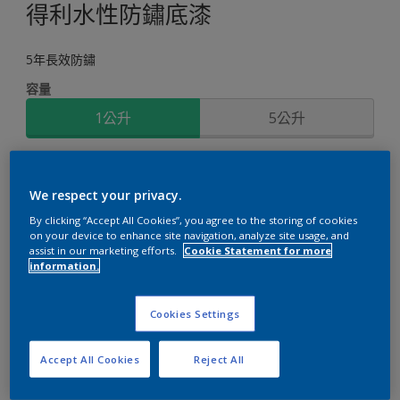
得利水性防鏽底漆
5年長效防鏽
容量
1公升
5公升
數量
塗刷計算
We respect your privacy.
計算
By clicking “Accept All Cookies”, you agree to the storing of cookies
on your device to enhance site navigation, analyze site usage, and
assist in our marketing efforts.
Cookie Statement for more
添加到購物清單
information.
Cookies Settings
添加到工作区
查找店铺
Accept All Cookies
Reject All