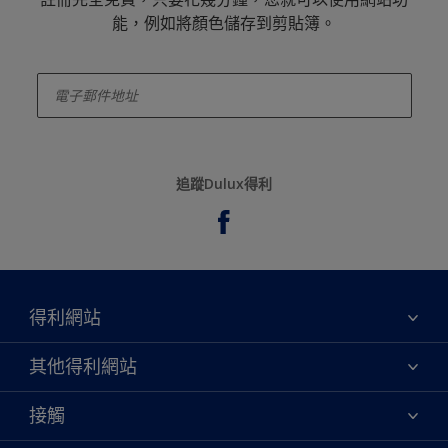
能，例如將顏色儲存到剪貼簿。
enter-your-email
追蹤Dulux得利
得利網站
關於我們
其他得利網站
聯絡我們
永續性
接觸
網站地圖