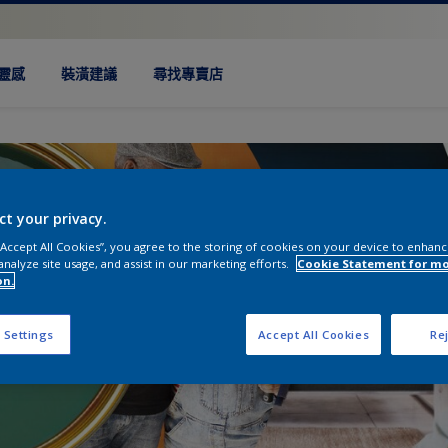
靈感
裝潢建議
尋找專賣店
ct your privacy.
 “Accept All Cookies”, you agree to the storing of cookies on your device to enhanc
analyze site usage, and assist in our marketing efforts.
Cookie Statement for m
on.
 Settings
Accept All Cookies
Rej