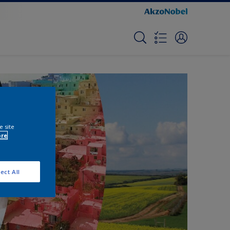
e site
ore
ect All