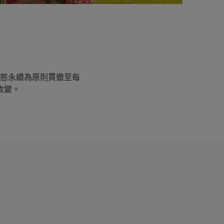
園
態永續為原則貫徹至每
改變。