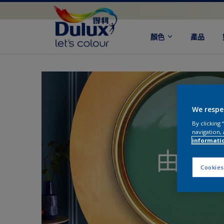
顏色
產品
We respe
By clicking
navigation, 
informati
Cookies