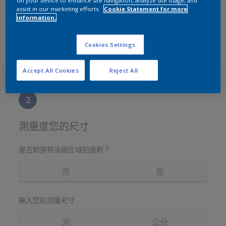
on your device to enhance site navigation, analyze site usage, and
assist in our marketing efforts.
Cookie Statement for more
请选择一个产品来进行准确计算
information.
选择产品
Cookies Settings
Accept All Cookies
Reject All
2
測量度您的尺寸
是否知道待涂刷区域的面积？
否
是
输入您的测量尺寸
米
公分