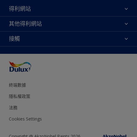
得利網站
關於我們
其他得利網站
聯絡我們
永續性
接觸
網站地圖
尋找專賣店
協助工具
顏色準確度
終端數據
隱私權政策
法務
Cookies Settings
Copyright @ AkzoNobel Paints 2026