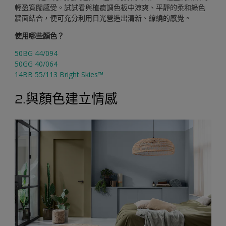
輕盈寬闊感受。試試看與植癒調色板中涼爽、平靜的柔和綠色
牆面結合，便可充分利用日光營造出清新、繚繞的感覺。
使用哪些顏色？
50BG 44/094
50GG 40/064
14BB 55/113 Bright Skies™
2.與顏色建立情感