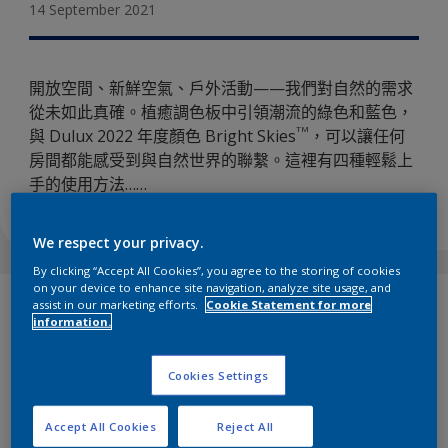
14 September 2021
開放空間、新鮮空氣、戶外活動——我們對自然的需求
從未如此真確。植癒調色板中引領潮流的綠色和藍色，
TM
與 Dulux 2022 年度顏色 Bright Skies
，可以讓任何
房間都能感受到與自然世界的聯繫。這裡有四種輕鬆上
手的使用方法……
We respect your privacy.
By clicking “Accept All Cookies”, you agree to the storing of cookies
on your device to enhance site navigation, analyze site usage, and
assist in our marketing efforts.
Cookie Statement for more
感受到大自然的聯繫對心靈有益。而且，無論您住在鄉村還是
information.
城市，您都可以用綠色植物、日光和顏色將自然世界的清新活
力帶入您的家中。
Cookies Settings
TM
Dulux 2022 年度顏色
Bright Skies
，是一種輕盈、寬闊、充
滿生機的色調，可以讓生活空間瞬間煥然一新。它與溫室顏色
能自然地搭配——這個調色板，色調中充滿著生活周遭環境的
Accept All Cookies
Reject All