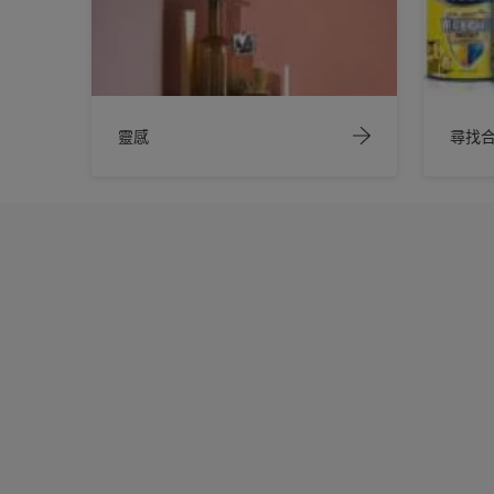
靈感
尋找