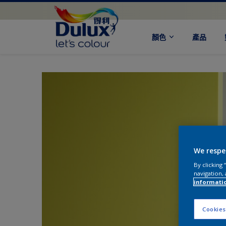
顏色
產品
We respe
By clicking
navigation, 
informati
Cookies