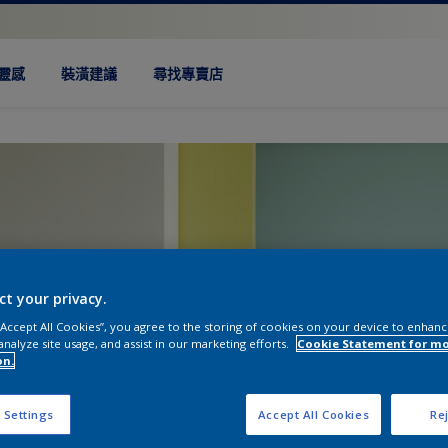
靈感
裝潢建議
尋找專賣店
ct your privacy.
 “Accept All Cookies”, you agree to the storing of cookies on your device to enhanc
analyze site usage, and assist in our marketing efforts.
Cookie Statement for m
on.
 Settings
Accept All Cookies
Rej