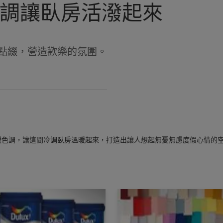
調讓臥房活潑起來
點綴，營造歡樂的氛圍。
暖色調，讓這間冷調臥房溫暖起來，打造出讓人想起無憂無慮度假心情的