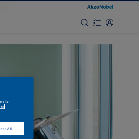
e site
ore
ect All