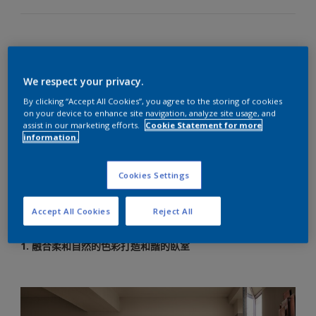
溫暖、自然又中性的得利 2021 年度顏色大地棕(Brave
Ground)，相當適合與其他顏色搭配使用。這個顏色給人安穩而
We respect your privacy.
均衡的感受，還能完美襯托其他色調，並與我們的「聚力」主
題色盤 (來自世界各地的大地色) 相得益彰。
By clicking “Accept All Cookies”, you agree to the storing of cookies
on your device to enhance site navigation, analyze site usage, and
這些互補的色調 (柔和的褐色系、灰色系和中性色系) 有助於在
assist in our marketing efforts.
Cookie Statement for more
房間中創造整體感，不管採用何種室內設計方案，都能透過這
information.
些色調融合不同元素，軟化現代空間剛硬的線條，並為較傳統
的空間增添些許摩登氣息，讓您在居家任何房間營造溫馨舒適
Cookies Settings
的氛圍。
對於使用大地棕(Brave Ground)搭配這些近似色彩，以下列出
Accept All Cookies
Reject All
四種容易又能激發靈感的搭配
1. 融合柔和自然的色彩打造和諧的臥室