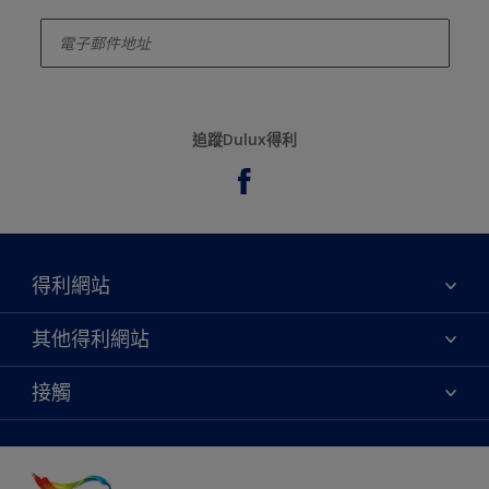
enter-your-email
追蹤Dulux得利
得利網站
關於我們
其他得利網站
聯絡我們
永續性
接觸
網站地圖
尋找專賣店
協助工具
顏色準確度