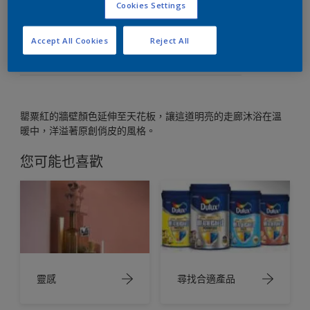
Cookies Settings
將牆壁顏色延伸到天花板，打造強烈的風格。
Accept All Cookies
Reject All
罌粟紅的牆壁顏色延伸至天花板，讓這道明亮的走廊沐浴在溫
暖中，洋溢著原創俏皮的風格。
您可能也喜歡
靈感
尋找合適產品