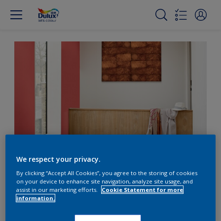
Get creative with ceiling colour
We respect your privacy.
By clicking “Accept All Cookies”, you agree to the storing of cookies
on your device to enhance site navigation, analyze site usage, and
用巧妙的天花板顏色展現創
assist in our marketing efforts.
Cookie Statement for more
information.
意