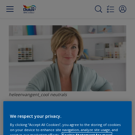
heleenvangent_cool neutrals
我們的色彩趨勢團隊
We respect your privacy.
By clicking “Accept All Cookies”, you agree to the storing of cookies
on your device to enhance site navigation, analyze site usage, and
assist in our marketing efforts.
Cookie Statement for more