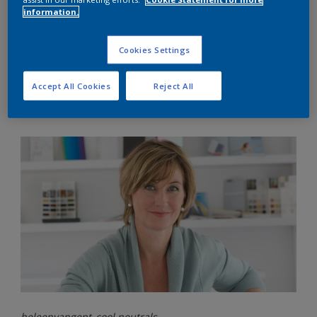
__Heleen van Gent__ Global Aesthetics Center 負責
information.
人 我愛冷調中性色，尤其是帶點銀色調的柔灰色，效果
含蓄卻搶眼，最適合為室內增添經典永恆的氛圍。
Cookies Settings
Accept All Cookies
Reject All
heleenvangent_cool neutrals