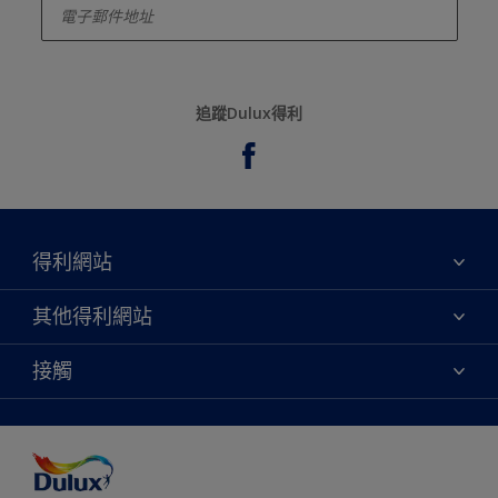
追蹤Dulux得利
得利網站
關於我們
其他得利網站
聯絡我們
永續性
接觸
網站地圖
尋找專賣店
協助工具
顏色準確度