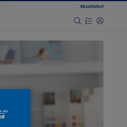
e site
ore