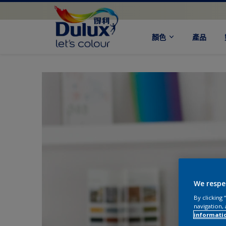
顏色
產品
We respe
By clicking
navigation, 
informati