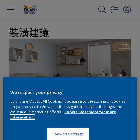
裝潢建議
We respect your privacy.
By clicking “Accept All Cookies”, you agree to the storing of cookies
on your device to enhance site navigation, analyze site usage, and
assist in our marketing efforts.
Cookie Statement for more
information.
Cookies Settings